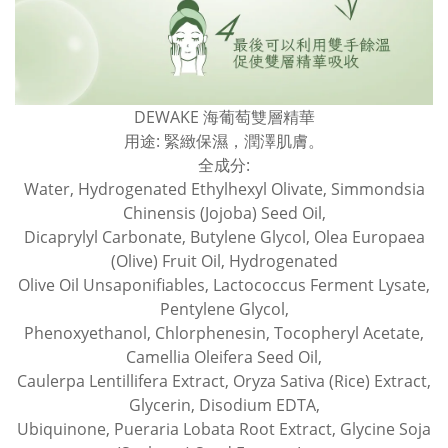
DEWAKE 海葡萄雙層精華
用途: 緊緻保濕，潤澤肌膚。
全成分:
Water, Hydrogenated Ethylhexyl Olivate, Simmondsia
Chinensis (Jojoba) Seed Oil,
Dicaprylyl Carbonate, Butylene Glycol, Olea Europaea
(Olive) Fruit Oil, Hydrogenated
Olive Oil Unsaponifiables, Lactococcus Ferment Lysate,
Pentylene Glycol,
Phenoxyethanol, Chlorphenesin, Tocopheryl Acetate,
Camellia Oleifera Seed Oil,
Caulerpa Lentillifera Extract, Oryza Sativa (Rice) Extract,
Glycerin, Disodium EDTA,
Ubiquinone, Pueraria Lobata Root Extract, Glycine Soja