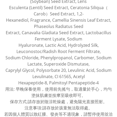
(Soybean) Seed Extract, Lens
Esculenta (Lentil) Seed Extract, Ceratonia Siliqua（
Carob）Seed Extract, 1,2-
Hexanediol, Fragrance, Camellia Sinensis Leaf Extract,
Phaseolus Radiatus Seed
Extract, Canavalia Gladiata Seed Extract, Lactobacillus
Ferment Lysate, Sodium
Hyaluronate, Lactic Acid, Hydrolyzed Silk,
Leuconostoc/Radish Root Ferment Filtrate,
Sodium Chloride, Phenylpropanol, Carbomer, Sodium
Lactate, Superoxide Dismutase,
Caprylyl Glycol, Polysorbate 20, Levulinic Acid, Sodium
Levulinate, CI 61565, Acetyl
Hexapeptide-8, Palmitoyl Pentapeptide-4
用法: 早晚保養使用，使用前先搖勻，取適量於手心，均勻
塗抹肌膚並按摩至吸收即可。
保存方式:請存放於陰涼乾燥處，避免陽光直接照射。
注意事項:請存放於孩童無法取得處。
若因個人體質以致紅腫、發炎等不適現象，請暫停使用並洽