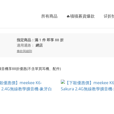
所有商品
🔥嘖嘖募資爆款
🛒折
指定商品：滿 1 件 即享 88 折
適用通路：
網店
條款與細則
專業教學擴音機享88折優惠(不含單買耳機、配件)