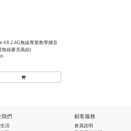
ee K8 2.4G無線專業教學擴音
加購無線麥克風組)
80
於我們
顧客服務
奇生活
會員說明